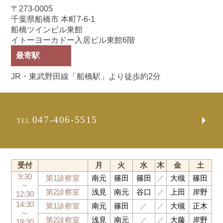
〒273-0005
千葉県船橋市 本町7-6-1
船橋ツインビル東館
イトーヨーカドー入居ビル東館6階
最寄駅
JR・東武野田線「船橋駅」より徒歩約2分
047-406-5515
TEL.
受付
月
火
水
木
金
土
9:30
第1診察室
南元
篠田
篠田
／
大槻
篠田
～
第2診察室
浅見
南元
谷口
／
上田
岸野
12:30
14:30
第1診察室
南元
篠田
／
／
大槻
正木
～
第2診察室
浅見
南元
／
／
大藤
岸野
18:30