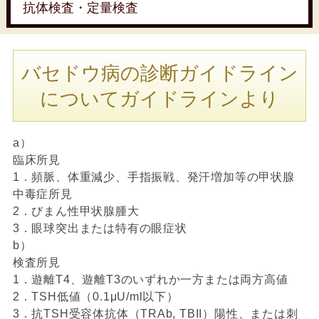
抗体検査・定量検査
バセドウ病の診断ガイドライン
についてガイドラインより
a）
臨床所見
1．頻脈、体重減少、手指振戦、発汗増加等の甲状腺
中毒症所見
2．びまん性甲状腺腫大
3．眼球突出または特有の眼症状
b）
検査所見
1．遊離T4、遊離T3のいずれか一方または両方高値
2．TSH低値（0.1μU/ml以下）
3．抗TSH受容体抗体（TRAb, TBII）陽性、または刺