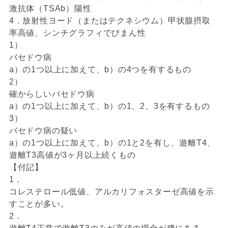
激抗体（TSAb）陽性
4．放射性ヨード（またはテクネシウム）甲状腺摂取
率高値、シンチグラフィでびまん性
1）
バセドウ病
a）の1つ以上に加えて、b）の4つを有するもの
2）
確からしいバセドウ病
a）の1つ以上に加えて、b）の1、2、3を有するもの
3）
バセドウ病の疑い
a）の1つ以上に加えて、b）の1と2を有し、遊離T4、
遊離T3高値が3ヶ月以上続くもの
【付記】
1．
コレステロール低値、アルカリフォスターゼ高値を示
すことが多い。
2．