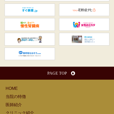
すぐ禁煙.jp
花
知ろう、ふせごう。慢性腎臓
女
おなかのはなし.com
C
無呼吸なおそう.com：船橋駅
PAGE TOP
HOME
当院の特徴
医師紹介
クリニック紹介