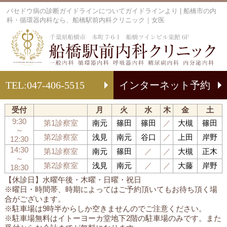
バセドウ病の診断ガイドラインについてガイドラインより | 船橋市の内
科・循環器内科なら、船橋駅前内科クリニック｜女医
船
TEL:
047-406-5515
インターネット予約
受付
月
火
水
木
金
土
9:30
第1診察室
南元
篠田
篠田
／
大槻
篠田
～
第2診察室
浅見
南元
谷口
／
上田
岸野
12:30
14:30
第1診察室
南元
篠田
／
／
大槻
正木
～
第2診察室
浅見
南元
／
／
大藤
岸野
18:30
【休診日】水曜午後・木曜・日曜・祝日
※曜日・時間帯、時期によってはご予約頂いてもお待ち頂く場
合がございます。
※駐車場は9時半からしか空きませんのでご注意ください。
※駐車場無料はイトーヨーカ堂地下2階の駐車場のみです。また