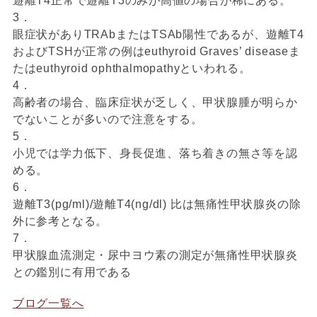
遊離T4正常で遊離T3のみが高値の場合が稀にある。
3．
眼症状がありTRAbまたはTSAb陽性であるが、遊離T4
およびTSHが正常の例はeuthyroid Graves’ diseaseま
たはeuthyroid ophthalmopathyといわれる。
4．
高齢者の場合、臨床症状が乏しく、甲状腺腫が明らか
でないことが多いので注意をする。
5．
小児では学力低下、身長促進、落ち着きの無さ等を認
める。
6．
遊離T3(pg/ml)/遊離T4(ng/dl) 比は無痛性甲状腺炎の除
外に参考となる。
7．
甲状腺血流測定・尿中ヨウ素の測定が無痛性甲状腺炎
との鑑別に有用である
ブログ一覧へ