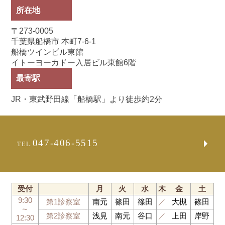
所在地
〒273-0005
千葉県船橋市 本町7-6-1
船橋ツインビル東館
イトーヨーカドー入居ビル東館6階
最寄駅
JR・東武野田線「船橋駅」より徒歩約2分
047-406-5515
TEL.
受付
月
火
水
木
金
土
9:30
第1診察室
南元
篠田
篠田
／
大槻
篠田
～
第2診察室
浅見
南元
谷口
／
上田
岸野
12:30