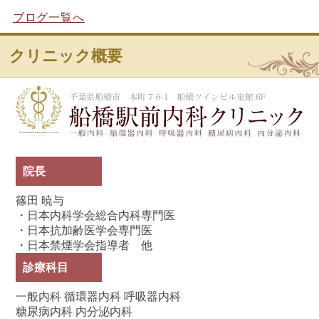
ブログ一覧へ
クリニック概要
船
院長
篠田 暁与
・日本内科学会総合内科専門医
・日本抗加齢医学会専門医
・日本禁煙学会指導者 他
診療科目
一般内科 循環器内科 呼吸器内科
糖尿病内科 内分泌内科