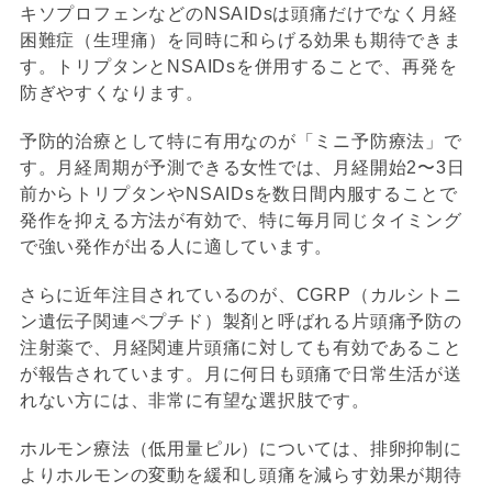
キソプロフェンなどのNSAIDsは頭痛だけでなく月経
困難症（生理痛）を同時に和らげる効果も期待できま
す。トリプタンとNSAIDsを併用することで、再発を
防ぎやすくなります。
予防的治療として特に有用なのが「ミニ予防療法」で
す。月経周期が予測できる女性では、月経開始2〜3日
前からトリプタンやNSAIDsを数日間内服することで
発作を抑える方法が有効で、特に毎月同じタイミング
で強い発作が出る人に適しています。
さらに近年注目されているのが、CGRP（カルシトニ
ン遺伝子関連ペプチド）製剤と呼ばれる片頭痛予防の
注射薬で、月経関連片頭痛に対しても有効であること
が報告されています。月に何日も頭痛で日常生活が送
れない方には、非常に有望な選択肢です。
ホルモン療法（低用量ピル）については、排卵抑制に
よりホルモンの変動を緩和し頭痛を減らす効果が期待