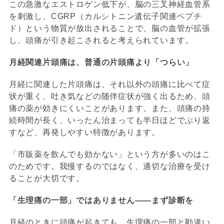
この急激なエストロゲン低下が、脳の三叉神経血管系
を刺激し、CGRP（カルシトニン遺伝子関連ペプチ
ド）という物質が放出されることで、脳の血管が拡張
し、頭痛が引き起こされると考えられています。
月経関連片頭痛は、普通の片頭痛より「つらい」
月経に関連した片頭痛は、それ以外の頭痛に比べて症
状が重く、吐き気などの随伴症状が強く出るため、頭
痛の薬が効きにくいことがあります。また、頭痛の持
続時間が長く、いったん治まっても半日ほどでぶり返
すなど、再発しやすい特徴があります。
「市販薬を飲んでも効かない」という方が多いのはこ
のためです。我慢するのではなく、適切な治療を受け
ることが大切です。
「生理痛の一部」ではありません――まず診断を
月経のときに頭痛が起きても、生理痛の一部と勘違い