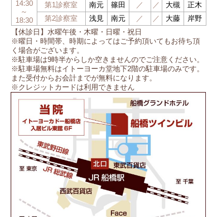
14:30
第1診察室
南元
篠田
／
／
大槻
正木
～
第2診察室
浅見
南元
／
／
大藤
岸野
18:30
【休診日】水曜午後・木曜・日曜・祝日
※曜日・時間帯、時期によってはご予約頂いてもお待ち頂
く場合がございます。
※駐車場は9時半からしか空きませんのでご注意ください。
※駐車場無料はイトーヨーカ堂地下2階の駐車場のみです。
また受付からお会計までが無料になります。
※クレジットカードは利用できません
船