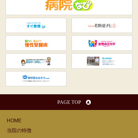
病
すぐ禁煙.jp
花
知ろう、ふせごう。慢性腎臓
女
おなかのはなし.com
C
無呼吸なおそう.com：船橋駅
PAGE TOP
HOME
当院の特徴