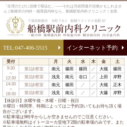
「生理のたびに頭痛で寝込む」――それは月経関連片頭痛かもしれませ
ん | 船橋市の内科・循環器内科なら、船橋駅前内科クリニック｜女医
船
TEL:
047-406-5515
インターネット予約
受付
月
火
水
木
金
土
9:30
第1診察室
南元
篠田
篠田
／
大槻
篠田
～
第2診察室
浅見
南元
谷口
／
上田
岸野
12:30
14:30
第1診察室
南元
篠田
／
／
大槻
正木
～
第2診察室
浅見
南元
／
／
大藤
岸野
18:30
【休診日】水曜午後・木曜・日曜・祝日
※曜日・時間帯、時期によってはご予約頂いてもお待ち頂く場
合がございます。
※駐車場は9時半からしか空きませんのでご注意ください。
※駐車場無料はイトーヨーカ堂地下2階の駐車場のみです。また