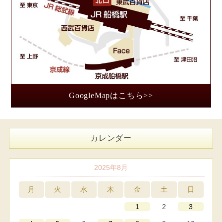
GoogleMapはこちら>>
カレンダー
2025年8月
月
火
水
木
金
土
日
2
1
3