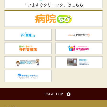
「いますぐクリニック」はこちら
病
すぐ禁煙.jp
花
知ろう、ふせごう。慢性腎臓
女
おなかのはなし.com
C
無呼吸なおそう.com：船橋駅
PAGE TOP