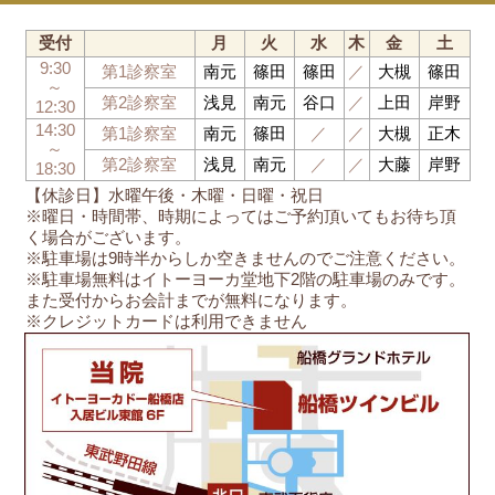
受付
月
火
水
木
金
土
9:30
第1診察室
南元
篠田
篠田
／
大槻
篠田
～
第2診察室
浅見
南元
谷口
／
上田
岸野
12:30
14:30
第1診察室
南元
篠田
／
／
大槻
正木
～
第2診察室
浅見
南元
／
／
大藤
岸野
18:30
【休診日】水曜午後・木曜・日曜・祝日
※曜日・時間帯、時期によってはご予約頂いてもお待ち頂
く場合がございます。
※駐車場は9時半からしか空きませんのでご注意ください。
※駐車場無料はイトーヨーカ堂地下2階の駐車場のみです。
また受付からお会計までが無料になります。
※クレジットカードは利用できません
船