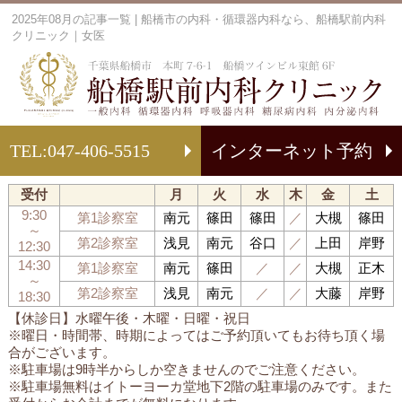
2025年08月の記事一覧 | 船橋市の内科・循環器内科なら、船橋駅前内科
クリニック｜女医
船
TEL:
047-406-5515
インターネット予約
受付
月
火
水
木
金
土
9:30
第1診察室
南元
篠田
篠田
／
大槻
篠田
～
第2診察室
浅見
南元
谷口
／
上田
岸野
12:30
14:30
第1診察室
南元
篠田
／
／
大槻
正木
～
第2診察室
浅見
南元
／
／
大藤
岸野
18:30
【休診日】水曜午後・木曜・日曜・祝日
※曜日・時間帯、時期によってはご予約頂いてもお待ち頂く場
合がございます。
※駐車場は9時半からしか空きませんのでご注意ください。
※駐車場無料はイトーヨーカ堂地下2階の駐車場のみです。また