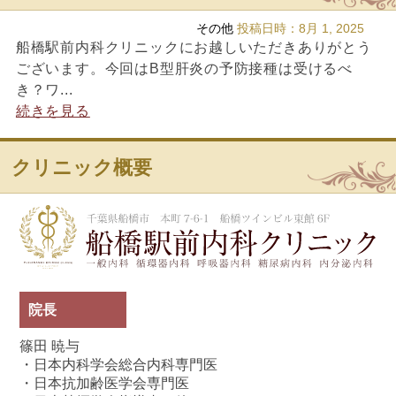
その他
投稿日時：
8月 1, 2025
船橋駅前内科クリニックにお越しいただきありがとう
ございます。今回はB型肝炎の予防接種は受けるべ
き？ワ...
続きを見る
クリニック概要
船
院長
篠田 暁与
・日本内科学会総合内科専門医
・日本抗加齢医学会専門医