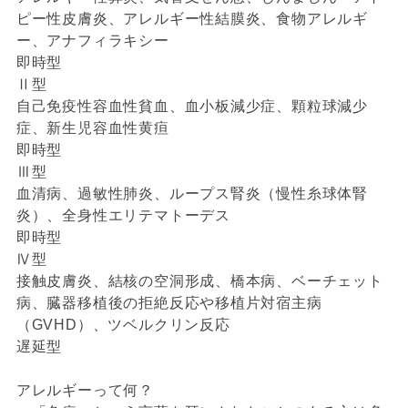
ピー性皮膚炎、アレルギー性結膜炎、食物アレルギ
ー、アナフィラキシー
即時型
Ⅱ型
自己免疫性容血性貧血、血小板減少症、顆粒球減少
症、新生児容血性黄疸
即時型
Ⅲ型
血清病、過敏性肺炎、ループス腎炎（慢性糸球体腎
炎）、全身性エリテマトーデス
即時型
Ⅳ型
接触皮膚炎、結核の空洞形成、橋本病、ベーチェット
病、臓器移植後の拒絶反応や移植片対宿主病
（GVHD）、ツベルクリン反応
遅延型
アレルギーって何？