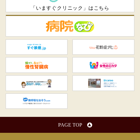
「いますぐクリニック」はこちら
病
すぐ禁煙.jp
花
知ろう、ふせごう。慢性腎臓
女
おなかのはなし.com
C
無呼吸なおそう.com：船橋駅
PAGE TOP