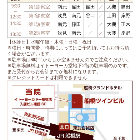
9:30
第1診察室
南元
篠田
篠田
／
大槻
篠田
～
第2診察室
浅見
南元
谷口
／
上田
岸野
12:30
14:30
第1診察室
南元
篠田
／
／
大槻
正木
～
第2診察室
浅見
南元
／
／
大藤
岸野
18:30
【休診日】水曜午後・木曜・日曜・祝日
※曜日・時間帯、時期によってはご予約頂いてもお待ち頂
く場合がございます。
※駐車場は9時半からしか空きませんのでご注意ください。
※駐車場無料はイトーヨーカ堂地下2階の駐車場のみです。
また受付からお会計までが無料になります。
※クレジットカードは利用できません
船