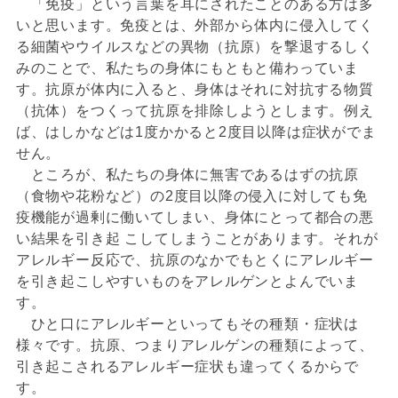
「免疫」という言葉を耳にされたことのある方は多
いと思います。免疫とは、外部から体内に侵入してく
る細菌やウイルスなどの異物（抗原）を撃退するしく
みのことで、私たちの身体にもともと備わっていま
す。抗原が体内に入ると、身体はそれに対抗する物質
（抗体）をつくって抗原を排除しようとします。例え
ば、はしかなどは1度かかると2度目以降は症状がでま
せん。
ところが、私たちの身体に無害であるはずの抗原
（食物や花粉など）の2度目以降の侵入に対しても免
疫機能が過剰に働いてしまい、身体にとって都合の悪
い結果を引き起 こしてしまうことがあります。それが
アレルギー反応で、抗原のなかでもとくにアレルギー
を引き起こしやすいものをアレルゲンとよんでいま
す。
ひと口にアレルギーといってもその種類・症状は
様々です。抗原、つまりアレルゲンの種類によって、
引き起こされるアレルギー症状も違ってくるからで
す。