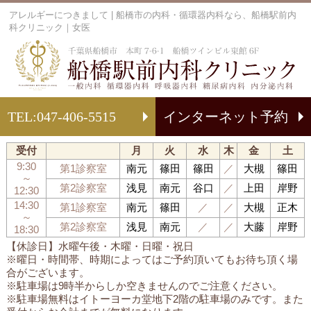
アレルギーにつきまして | 船橋市の内科・循環器内科なら、船橋駅前内
科クリニック｜女医
船
TEL:
047-406-5515
インターネット予約
受付
月
火
水
木
金
土
9:30
第1診察室
南元
篠田
篠田
／
大槻
篠田
～
第2診察室
浅見
南元
谷口
／
上田
岸野
12:30
14:30
第1診察室
南元
篠田
／
／
大槻
正木
～
第2診察室
浅見
南元
／
／
大藤
岸野
18:30
【休診日】水曜午後・木曜・日曜・祝日
※曜日・時間帯、時期によってはご予約頂いてもお待ち頂く場
合がございます。
※駐車場は9時半からしか空きませんのでご注意ください。
※駐車場無料はイトーヨーカ堂地下2階の駐車場のみです。また