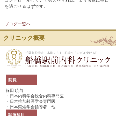
コントロールしていく努力をすれば、より快適に毎日
を過ごせるはずです。
ブログ一覧へ
クリニック概要
船
院長
篠田 暁与
・日本内科学会総合内科専門医
・日本抗加齢医学会専門医
・日本禁煙学会指導者 他
診療科目