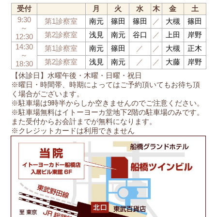
受付
月
火
水
木
金
土
9:30
第1診察室
南元
篠田
篠田
／
大槻
篠田
～
第2診察室
浅見
南元
谷口
／
上田
岸野
12:30
14:30
第1診察室
南元
篠田
／
／
大槻
正木
～
第2診察室
浅見
南元
／
／
大藤
岸野
18:30
【休診日】水曜午後・木曜・日曜・祝日
※曜日・時間帯、時期によってはご予約頂いてもお待ち頂
く場合がございます。
※駐車場は9時半からしか空きませんのでご注意ください。
※駐車場無料はイトーヨーカ堂地下2階の駐車場のみです。
また受付からお会計までが無料になります。
※クレジットカードは利用できません
船