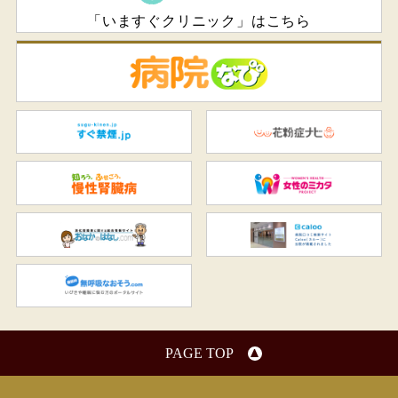
「いますぐクリニック」はこちら
病
すぐ禁煙.jp
花
知ろう、ふせごう。慢性腎臓
女
おなかのはなし.com
C
無呼吸なおそう.com：船橋駅
PAGE TOP