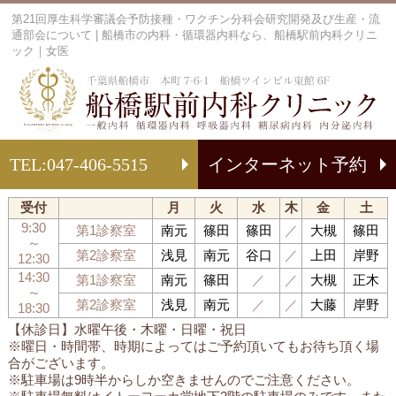
第21回厚生科学審議会予防接種・ワクチン分科会研究開発及び生産・流
通部会について | 船橋市の内科・循環器内科なら、船橋駅前内科クリニ
ック｜女医
船
TEL:
047-406-5515
インターネット予約
受付
月
火
水
木
金
土
9:30
第1診察室
南元
篠田
篠田
／
大槻
篠田
～
第2診察室
浅見
南元
谷口
／
上田
岸野
12:30
14:30
第1診察室
南元
篠田
／
／
大槻
正木
～
第2診察室
浅見
南元
／
／
大藤
岸野
18:30
【休診日】水曜午後・木曜・日曜・祝日
※曜日・時間帯、時期によってはご予約頂いてもお待ち頂く場
合がございます。
※駐車場は9時半からしか空きませんのでご注意ください。