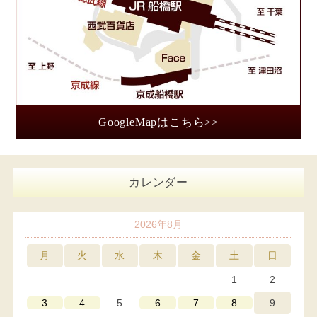
GoogleMapはこちら>>
カレンダー
2026年8月
月
火
水
木
金
土
日
1
2
5
9
3
4
6
7
8