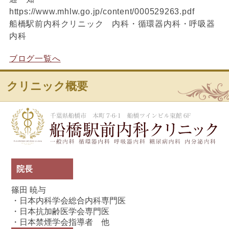
https://www.mhlw.go.jp/content/000529263.pdf
船橋駅前内科クリニック 内科・循環器内科・呼吸器
内科
ブログ一覧へ
クリニック概要
船
院長
篠田 暁与
・日本内科学会総合内科専門医
・日本抗加齢医学会専門医
・日本禁煙学会指導者 他